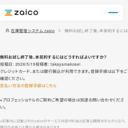
機能
解決できる課題
home
在庫管理システム zaico
無料お試し終了後、本契約するには
料金
導入事例
無料お試し終了後、本契約するにはどうすればよいですか？
投稿日:
2026/5/19
投稿者:
takayamakosei
クレジットカード、または銀行振込が利用できます。登録手順は以下をご
お役立ち情報
確認ください。
支払い方法の登録手順はこちら
※プロフェッショナルのご契約ご希望の場合は別途お問い合わせくださ
い。
※記事内に記載されたzaicoのサービス内容や料金は記事公開時点のものとなり、
現行の内容とは異なる場合があります