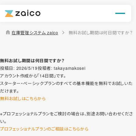
機能
解決できる課題
home
在庫管理システム zaico
無料お試し期間は何日間ですか？
料金
導入事例
無料お試し期間は何日間ですか？
投稿日:
2026/5/19
投稿者:
takayamakosei
アカウント作成から「14日間」です。
お役立ち情報
スターター・ベーシックプランのすべての基本機能を無料でお試しいた
だけます。
無料お試しはこちらから
※プロフェッショナルプランをご検討の場合は、別途お問い合わせくださ
い。
プロフェッショナルプランのご相談はこちらから