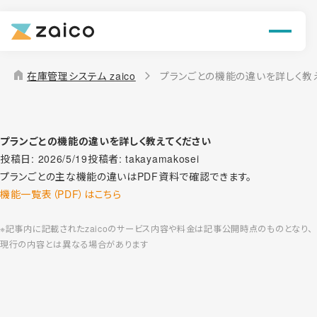
機能
解決できる課題
home
在庫管理システム zaico
プランごとの機能の違いを詳しく教
料金
導入事例
プランごとの機能の違いを詳しく教えてください
投稿日:
2026/5/19
投稿者:
takayamakosei
プランごとの主な機能の違いはPDF資料で確認できます。
お役立ち情報
機能一覧表（PDF）はこちら
※記事内に記載されたzaicoのサービス内容や料金は記事公開時点のものとなり、
現行の内容とは異なる場合があります