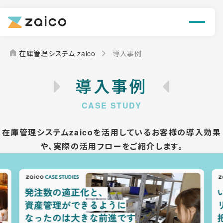
機能
解決できる課題
home
在庫管理システム zaico
導入事例
料金
導入事例
導入事例
お役立ち情報
在庫管理システムzaicoを活用しているお客様の導入効果
や、
実際の活用フローをご紹介します。