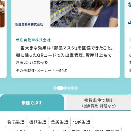
新庄自動車株式会社
日
一番大きな効果は「部品マスタ」を整備できたこと。
「
棚に貼ったQRコードで入出庫管理、資産計上もで
の
きるようになった
な
その他製造・メーカー
/ ～50名
機
複数条件で探す
業種で探す
（従業員数・課題など）
食品製造
機械製造
金属製造
化学製造