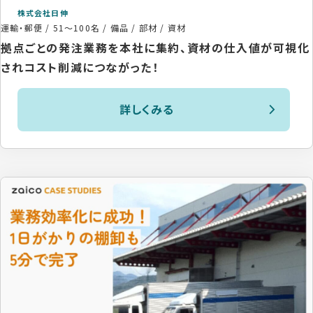
株式会社日伸
運輸・郵便
/
51〜100名
/
備品 / 部材 / 資材
拠点ごとの発注業務を本社に集約、資材の仕入値が可視化
されコスト削減につながった！
詳しくみる