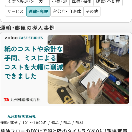
その他製造・メーカー
小売・卸
医療・福祉
建設・不動産
サービス
運輸・郵便
官公庁・自治体
その他
運輸・郵便の導入事例
九州郵船株式会社
運輸・郵便
/
101〜1000名
/
備品 / 部品 / 部材
発注フローのDX化で船と陸のタイムラグを0に！現場定着