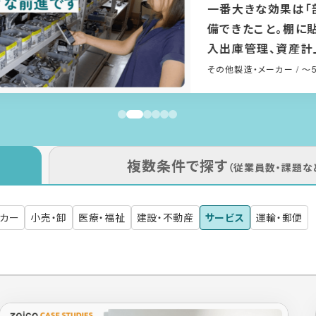
一番大きな効果は「部品マス
備できたこと。棚に貼ったQ
入出庫管理、資産計上もで
なった
その他製造・メーカー
/ ～50名
複数条件で探す
（従業員数・課題な
ーカー
小売・卸
医療・福祉
建設・不動産
サービス
運輸・郵便