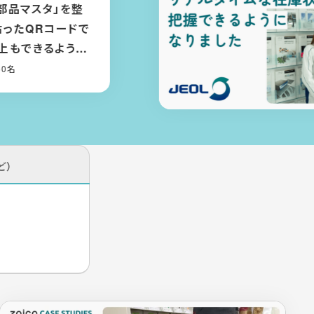
タ」を整
Rコードで
きるように
ど）