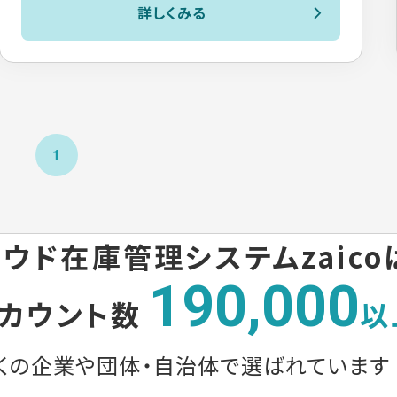
詳しくみる
1
ウド在庫管理システムzaico
190,000
カウント数
以
くの企業や団体・自治体で
選ばれています