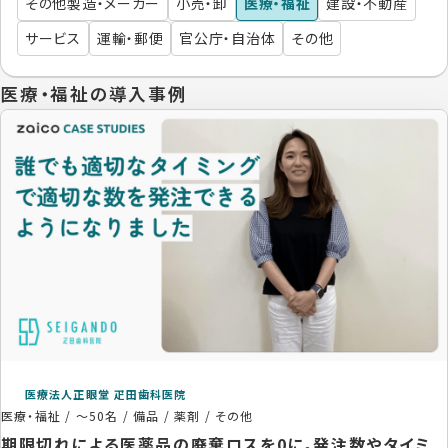
その他製造・メーカー
小売・卸
医療・福祉
建設・不動産
サービス
運輸・郵便
官公庁・自治体
その他
医療・福祉の導入事例
医療法人正眼堂 疋田歯科医院
医療・福祉
/
～50名
/
備品 / 薬剤 / その他
期限切れによる医薬品の廃棄ロスを0に。発注数やタイミ