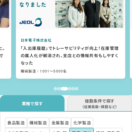
日本電子株式会社
。
「入出庫履歴」でトレーサビリティが向上！在庫管理
の属人化が解消され、支店との情報共有もしやすく
なった
機械製造
/ 1001〜5000名
複数条件で探す
業種で探す
（従業員数・課題など）
食品製造
機械製造
金属製造
化学製造