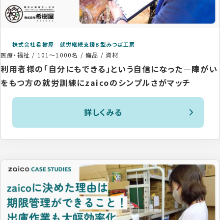
株式会社希樹屋 就労継続支援B型みつば工房
医療・福祉
/
101〜1000名
/
備品 / 資材
利用者様の「自分にもできる」という自信になった―障がい
をもつ方の就労訓練にzaicoのシンプルさがマッチ
詳しくみる