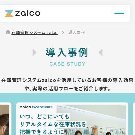
機能
解決できる課題
home
在庫管理システム zaico
導入事例
料金
導入事例
導入事例
お役立ち情報
在庫管理システムzaicoを活用しているお客様の導入効果
や、
実際の活用フローをご紹介します。