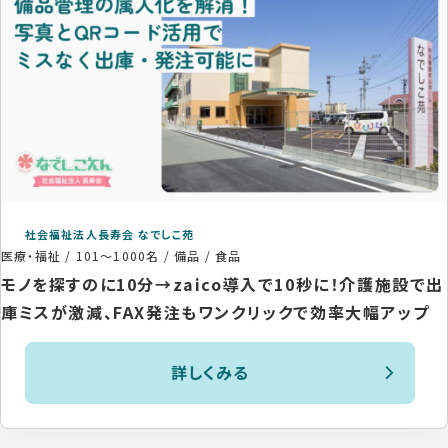
社会福祉法人長寿会 なでしこ苑
医療・福祉
/
101〜1000名
/
備品 / 食品
モノを探すのに10分→zaico導入で10秒に！介護施設で出
庫ミスが激減、FAX発注もワンクリックで効率大幅アップ
詳しくみる