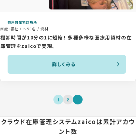
茶屋町在宅診療所
医療・福祉
/
～50名
/
資材
棚卸時間が10分の1に短縮！ 多種多様な医療用資材の在
庫管理をzaicoで実現。
詳しくみる
1
2
クラウド在庫管理システムzaicoは
累計アカウ
ント数