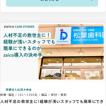
医療法人社団大伸会
医療・福祉
/
101〜1000名
/
備品 / 資材 / 薬剤
人材不足の救世主に！経験が浅いスタッフでも簡単にでき